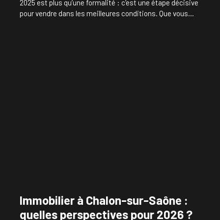
2025 est plus qu’une formalité : c’est une étape décisive
pour vendre dans les meilleures conditions. Que vous
soyez propriétaire d’une maison familiale dans les
quartiers résidentiels ou d’un appartement en centre-
ville, une bonne estimation permet de fixer un prix juste,
en phase avec la réalité du marché et les attentes des
acheteurs.
Immobilier à Chalon-sur-Saône :
quelles perspectives pour 2026 ?