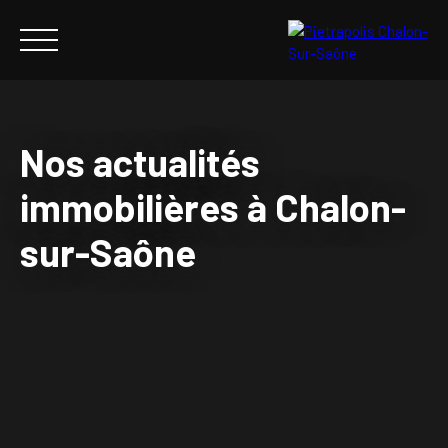
Nos actualités
immobilières à Chalon-
ACHETER
VENDRE
NOTRE AGENCE
PIETRAPOLIS
NOS 
sur-Saône
ESTIMER