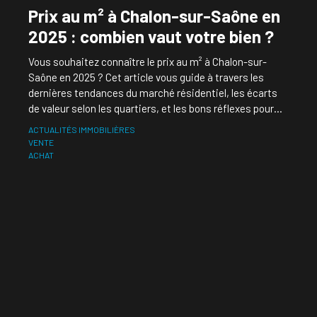
Prix au m² à Chalon-sur-Saône en
2025 : combien vaut votre bien ?
Vous souhaitez connaître le prix au m² à Chalon-sur-
Saône en 2025 ? Cet article vous guide à travers les
dernières tendances du marché résidentiel, les écarts
de valeur selon les quartiers, et les bons réflexes pour
estimer ou vendre votre logement. Appuyez-vous sur
ACTUALITÉS IMMOBILIÈRES
l’expertise de Pietrapolis pour concrétiser votre projet en
VENTE
toute confiance.
ACHAT