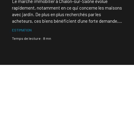
Le marché immobilier à Chalon-sur-Saône évolue
rapidement, notamment en ce qui concerne les maisons
avec jardin. De plus en plus recherchés par les
acheteurs, ces biens bénéficient d’une forte demande,
ce qui influence directement leur prix. Mais combien
ESTIMATION
vaut réellement une maison avec extérieur dans cette
Temps de lecture : 8 mn
commune ? Entre localisation, surface, état du bien et
prestations, plusieurs critères entrent en jeu. Dans cet
article, découvrez une analyse complète du marché
immobilier chalonnais et les éléments clés pour estimer
précisément votre maison avec jardin.