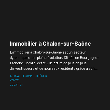
Immobilier à Chalon-sur-Saône
L'immobilier à Chalon-sur-Saône est un secteur
dynamique et en pleine évolution. Située en Bourgogne-
Franche-Comté, cette ville attire de plus en plus
d'investisseurs et de nouveaux résidents grâce à son
cadre de vie agréable, son patrimoine historique et ses
ACTUALITÉS IMMOBILIÈRES
opportunités économiques. Que vous soyez à la
VENTE
recherche d'un bien à acheter ou à vendre, comprendre
LOCATION
les tendances actuelles du marché immobilier local est
essentiel pour réussir votre projet.