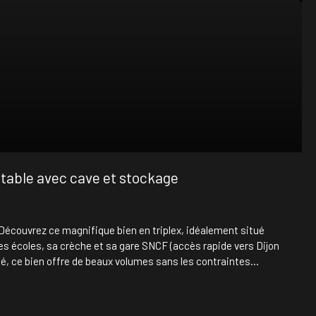
table avec cave et stockage
Découvrez ce magnifique bien en triplex, idéalement situé
ses écoles, sa crèche et sa gare SNCF (accès rapide vers Dijon
alité, ce bien offre de beaux volumes sans les contraintes
chaussée : Une entrée mène à une agréable pièce de vie
isine / salle à manger. Ce niveau dispose également d'un WC
deux chambres lumineuses ainsi qu'une salle de bain avec