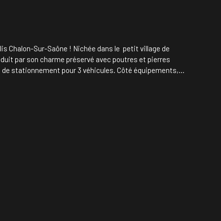
lis Chalon-Sur-Saône ! Nichée dans le petit village de
duit par son charme préservé avec poutres et pierres
pace de stationnement pour 3 véhicules. Côté équipements,
ortunité rare, alliant calme, authenticité et confort. Plus de
ou contactez directement Julien PARCHEMIN au 06-12-20-64-49.