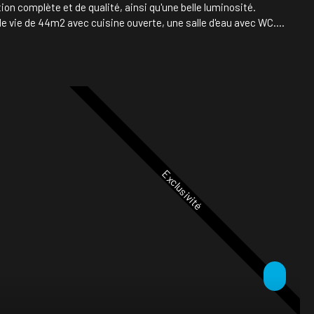
n complète et de qualité, ainsi qu'une belle luminosité.
e vie de 44m2 avec cuisine ouverte, une salle d'eau avec WC.
e avec baie vitrée, salle de bains avec wc, dressing,
in, et 3 petites chambres. Le tout sur un terrain de 214m2 avec
ail électrique. Située en retrait de la rue principale, et proche
ens de caractère et d'évasion. Plus de renseignements sur
ement Julien PARCHEMIN au 06-12-20-64-49.
Exclusivité