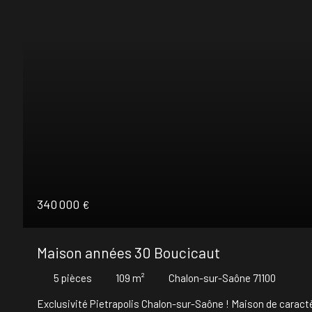
340 000
€
Maison années 30 Boucicaut
5
pièces
109
m²
Chalon-sur-Saône 71100
Exclusivité Pietrapolis Chalon-sur-Saône ! Maison de caract