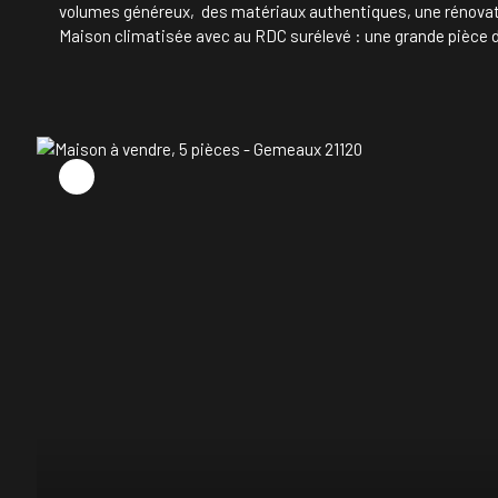
volumes généreux, des matériaux authentiques, une rénovatio
Maison climatisée avec au RDC surélevé : une grande pièce d
Au RDC - 1 chambre parentale de 21m2 donnant sur une terrass
buanderie. A l'étage un palier desservant un wc avec lave ma
terrasses carrelées, petite cave, atelier, cuisine d'été et port
des commodités, cette propriété séduira les amateurs de bi
notre site web chalon. pietrapolis. fr ou contactez direct