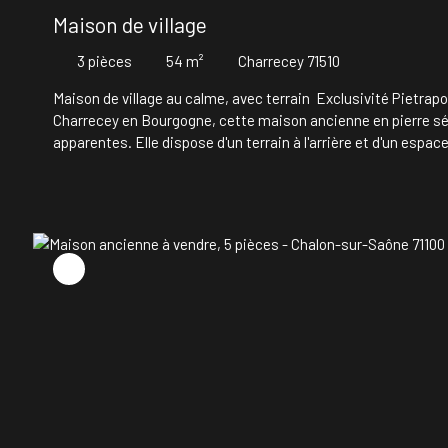
Maison de village
3
pièces
54
m²
Charrecey 71510
Maison de village au calme, avec terrain Exclusivité Pietrapo
Charrecey en Bourgogne, cette maison ancienne en pierre sé
apparentes. Elle dispose d'un terrain à l'arrière et d'un es
panneaux solaires, climatisation et poêle à granulés. Une opp
renseignements sur notre site web chalon. pietrapolis. fr 