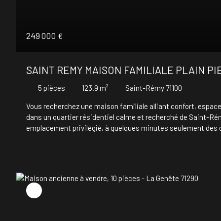
249 000
€
SAINT REMY MAISON FAMILIALE PLAIN PI
5
pièces
123.9
m²
Saint-Rémy 71100
Vous recherchez une maison familiale alliant confort, espace 
dans un quartier résidentiel calme et recherché de Saint-Rém
emplacement privilégié, à quelques minutes seulement des 
principaux axes routiers facilitant vos déplacements. Dès l'
luminosité. La maison se compose de : Une vaste pièce de v
ou entre amis. Une grande cuisine de 16 m², ouverte sur un sa
3 chambres confortables. Une salle de bains. Un WC indépenda
évier, offrant un véritable espace fonctionnel pouvant égaleme
d'un environnement agréable et sans vis-à-vis direct avec : 
du matin comme les soirées d'été. Un terrain plat, entièreme
stationner plusieurs véhicules. Un jardin facile d'entretien.