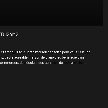
ED 124M2
et tranquillité ? Cette maison est faite pour vous ! Située
y, cette agréable maison de plain-pied bénéficie d'un
commerces, des écoles, des services de santé et des
entrée, vous serez séduits par ses beaux volumes et sa
ie de 40 m², idéale pour partager de beaux moments en famille
lon cosy de 10,50 m², créant un espace convivial et chaleureux.
nt. Une buanderie de 17 m², équipée d'arrivées d'eau et d'un
nt servir de cellier ou d'atelier. Côté extérieur Vous profiterez
Deux terrasses, exposées Est et Ouest, pour savourer le soleil
nt clos et arboré de haies. Une grande cour permettant de
 Aucune mitoyenneté, un véritable atout pour préserver votre