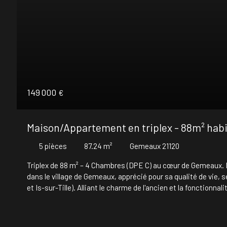
149 000
€
Maison/Appartement en triplex - 88m² habi
5
pièces
87.24
m²
Gemeaux 21120
Triplex de 88 m² – 4 Chambres (DPE C) au cœur de Gemeaux. 
dans le village de Gemeaux, apprécié pour sa qualité de vie, 
et Is-sur-Tille). Alliant le charme de l'ancien et la fonctionn
d'entretien d'un jardin. Organisation des espaces : Rez-de-
chaleureuse avec son poêle à bois, ouverte sur un espace cu
indépendant avec lave-mains. 1er étage : Un palier dessert 