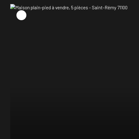
baignoire. 2ème étage : Un second palier dessert deux cham
télétravail ou des chambres d'amis. Les + du bien : Perform
Système de chauffage récent (convecteurs neufs), chauffe-e
chaleureuses et économiques. Annexes pratiques : Vendu ave
vélos, poubelles ou matériel). Cadre de vie : Stationnement fa
(crèche, école primaire, gare). Taxe foncière raisonnable : 9
chambres) DPE : C Localisation : Gemeaux (Côte-d'Or) Pour 
au zéro6. 46. 73. 69. 20. Léa COLLIN - PIETRAPOLIS Immobil